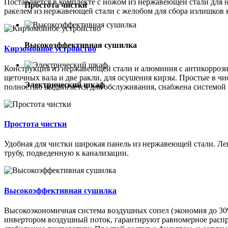
Поставляется в комплекте с ножом из нержавеющей стали для 
Простота чистки
ракелем из нержавеющей стали с желобом для сбора излишков 
Высокоэффективная сушилка
Кирзомойное устройство
Конструкция из нержавеющей стали и алюминия с антикорроз
щеточных вала и две ракли, для осушения кирзы. Простые в ч
Электрический шкаф
полностью выдвигается для обслуживания, снабжена системой
Простота чистки
Удобная для чистки широкая панель из нержавеющей стали. Ле
трубу, подведенную к канализации.
Высокоэффективная сушилка
Высокоэкономичная система воздушных сопел (экономия до 3
инвертором воздушный поток, гарантируют равномерное распр