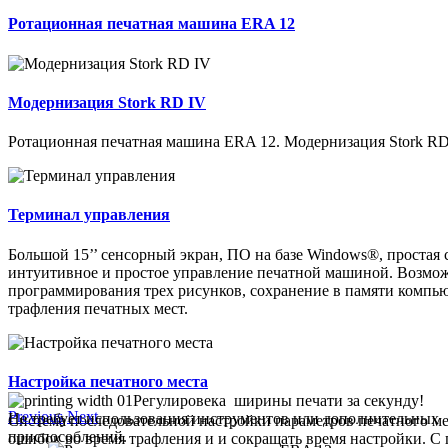
Ротационная печатная машина ERA 12
Модернизация Stork RD IV
Ротационная печатная машина ERA 12. Модернизация Stork RD
Терминал управления
Большой 15’’ сенсорный экран, ПО на базе Windows®, простая 
интуитивное и простое управление печатной машиной. Возмо
программирования трех рисунков, сохранение в памяти компью
трафления печатных мест.
Настройка печатного места
Регулировека ширины печати за секунду!
Previous
Next
Не требует использования инструментов или дополнительных
Система последовательной настройки параметров печатного мес
приспособлений.
ошибок во время трафления и и сокращать время настройки. 