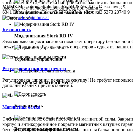
эргономичного джойстика настройка положения шаблона по о
MHMS Mechatronic Solutions GmbH & Co. KG | Giessenweg 9,
быстрее, чем на любой другой печатной машине.
6341 Ebbs, Austria | Tel: +43 5373 20740 | Fax: +43 5373 20740 9
Ротационная печатная машина ERA 12
| Email:
office@mhms.at
Безопасность
Модернизация Stork RD IV
Замозакрывающаяся заслонка помогает оператору безопасно и 
печатной станции. Безопасность операторов - одная из наших 
Терминал управления
Регулировка ширины печати
Регулировека ширины печати за секунду! Не требует использо
Настройка печатного места
дополнительных приспособлений.
Безопасность
Магнитная балка
Электромагнитные балки постоянной магнитной силы. Закры
корпус и антикоррозийное покрытие магнитных катушек гара
Регулировка ширины печати
бесперебойную работу. Внимание: Магнитная балка полностью