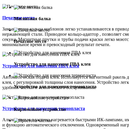
Печатное место
Магнитная балка
Замыкающие кольца шаблонов легко устанавливаются в приво
нержавеющей стали. Приводное кольцо-адаптор , позволяет сме
секунд. Магнитные прутки и трубы подачи краски легко моютс
Печатное место
минимальное время и превосходный результат печати.
Устройство для нанесения ПВА клея
Устройство для нанесения ПВА клея
Автоматическая подача клея. Используется магнитный ракель 
клея, с регулировкой толщины слоя нанесения. Устройство легк
Устройство для нанесения термопласта
удобной чистки и технического обслуживания.
Устройство для нанесения термопласта
Кирзомойное устройство
Алюминиевая пластина нагревается быстрыми ИК-лампами, и
и функцию автоматического отключения. Одновременный нагре